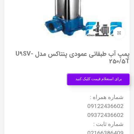
برای بزرگنمایی کلیک کنید
پمپ آب طبقاتی عمودی پنتاکس مدل U9SV-
250/5T
برای استعلام قیمت کلیک کنید
شماره همراه :
09122436602
09372436602
شماره ثابت :
02166386409