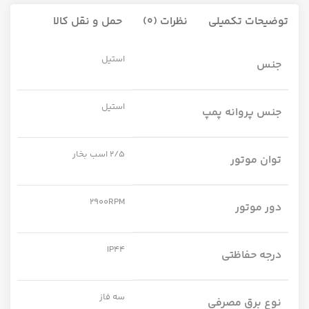
توضیحات تکمیلی
نظرات (0)
حمل و نقل کالا
استیل
جنس
استیل
جنس پروانه پمپ
2/5 اسب بخار
توان موتور
2900RPM
دور موتور
IP44
درجه حفاظتی
سه فاز
نوع برق مصرفی