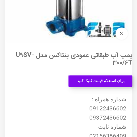
برای بزرگنمایی کلیک کنید
پمپ آب طبقاتی عمودی پنتاکس مدل U9SV-
300/6T
برای استعلام قیمت کلیک کنید
شماره همراه :
09122436602
09372436602
شماره ثابت :
02166386409