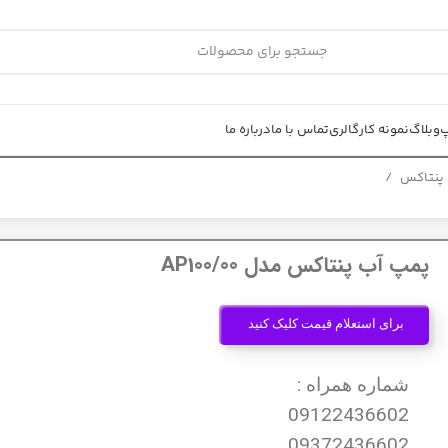
پ
وبلاگ
نمونه کار
گالری
تماس با ما
درباره ما
 پنتاکس
پمپ آب پنتاکس مدل AP100/00
برای استعلام قیمت کلیک کنید
شماره همراه :
09122436602
09372436602