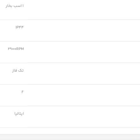
1 اسب بخار
IP44
2900RPM
تک فاز
F
ایتالیا