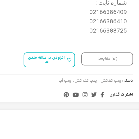
شماره ثابت :
02166386409
02166386410
02166388725
افزودن به علاقه مندی
مقایسه
ها
دسته:
پمپ کفکش- پمپ کف کش
,
پمپ آب
اشتراک گذاری :