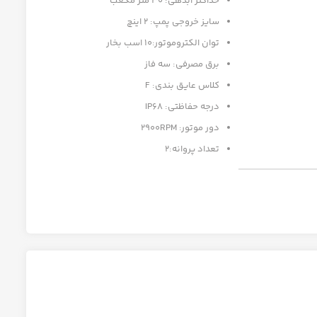
حداکثر آبدهی: 30 متر مکعب
سایز خروجی پمپ: 2 اینچ
توان الکتروموتور:10 اسب بخار
برق مصرفی: سه فاز
کلاس عایق بندی: F
درجه حفاظتی: IP68
دور موتور: 2900RPM
تعداد پروانه:2