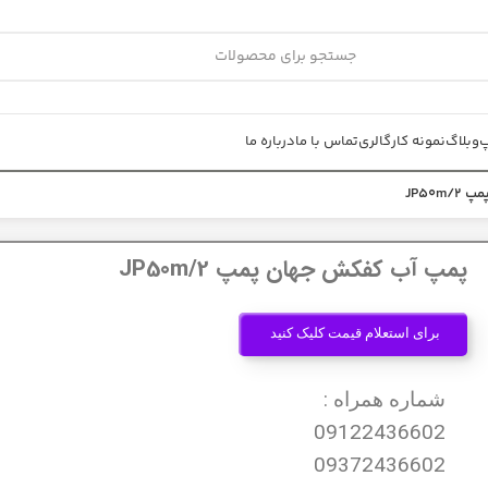
پ
وبلاگ
نمونه کار
گالری
تماس با ما
درباره ما
JP50
پمپ آب کفکش جهان پمپ JP50m/2
برای استعلام قیمت کلیک کنید
شماره همراه :
09122436602
09372436602