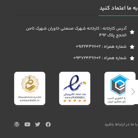
به ما اعتماد کنید
آدرس کارخانه : کارخانه شهرک صنعتی خاوران شهرک ثامن
الحجج پلاک 492
شماره همراه : 09122436602
شماره همراه : 09372436602
با ما در ارتباط باشید