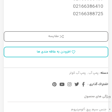
02166386410
02166388725
مقایسه
افزودن به علاقه مندی ها
دسته:
پمپ آب
,
پمپ آب کولر
اشتراک گذاری :
ویژگی های محصول
جنس سیم پیچ: آلومینیوم