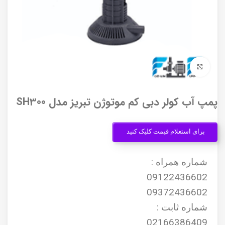
برای بزرگنمایی کلیک کنید
پمپ آب کولر دبی کم موتوژن تبریز مدل SH300
برای استعلام قیمت کلیک کنید
شماره همراه :
09122436602
09372436602
شماره ثابت :
02166386409