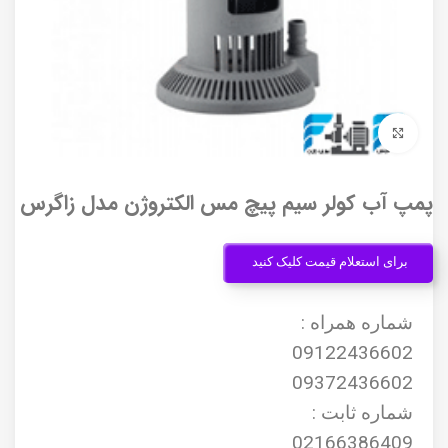
برای بزرگنمایی کلیک کنید
پمپ آب کولر سیم پیچ مس الکتروژن مدل زاگرس
برای استعلام قیمت کلیک کنید
شماره همراه :
09122436602
09372436602
شماره ثابت :
02166386409