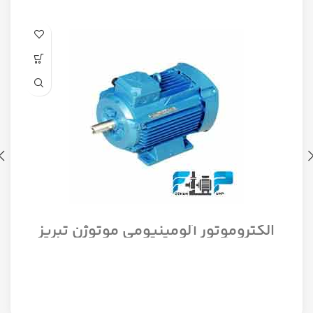
الکتروموتور آلومینیومی موتوژن تبریز
سه فاز مدل 1/12 اسب 1500 دور