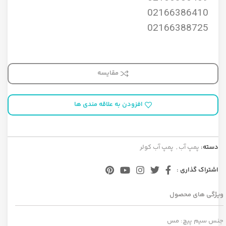
02166386410
02166388725
مقایسه
افزودن به علاقه مندی ها
دسته:
پمپ آب
,
پمپ آب کولر
اشتراک گذاری :
ویژگی های محصول
جنس سیم پیچ: مس