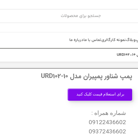
پ
وبلاگ
نمونه کار
گالری
تماس با ما
درباره ما
U
پمپ شناور پمپیران مدل URD102-10
برای استعلام قیمت کلیک کنید
شماره همراه :
09122436602
09372436602