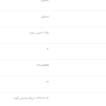
استیل
استیل
0.75 اسب بخار
F
2900RPM
10
4+ تا 30+ درجه سانتی گراد