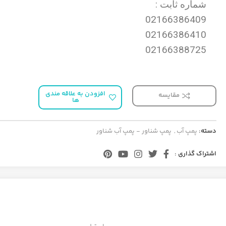
شماره ثابت :
02166386409
02166386410
02166388725
افزودن به علاقه مندی
مقایسه
ها
دسته:
پمپ آب
,
پمپ شناور - پمپ آب شناور
اشتراک گذاری :