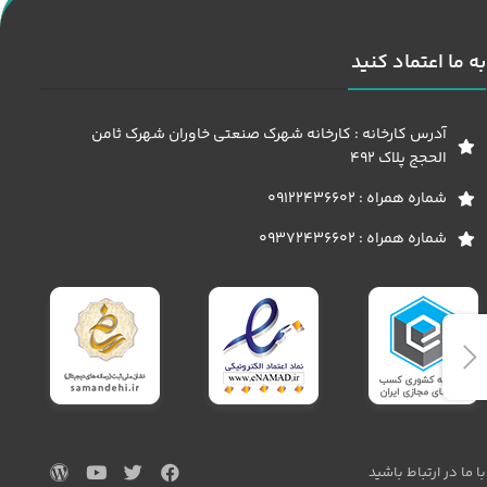
به ما اعتماد کنید
آدرس کارخانه : کارخانه شهرک صنعتی خاوران شهرک ثامن
الحجج پلاک 492
شماره همراه : 09122436602
شماره همراه : 09372436602
با ما در ارتباط باشید