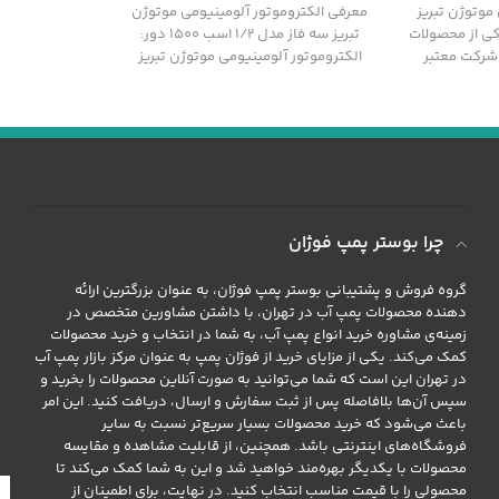
مدل 1/2 اسب 1500 دور
مدل 1/2 اسب 3000 دور
موتوژن تبریز
معرفی الکتروموتور آلومینیومی موتوژن
 1000 دور یکی از محصولات
تبریز سه فاز مدل 1/2 اسب 1500 دور:
 شرکت معتبر
الکتروموتور آلومینیومی موتوژن تبریز
سه فاز مدل 1/2
چرا بوستر پمپ فوژان
گروه فروش و پشتیبانی بوستر پمپ فوژان، به عنوان بزرگترین ارائه
دهنده محصولات پمپ آب در تهران، با داشتن مشاورین متخصص در
زمینه‌ی مشاوره خرید انواع پمپ آب، به شما در انتخاب و خرید محصولات
کمک می‌کند. یکی از مزایای خرید از فوژان پمپ به عنوان مرکز بازار پمپ آب
در تهران این است که شما می‌توانید به صورت آنلاین محصولات را بخرید و
سپس آن‌ها بلافاصله پس از ثبت سفارش و ارسال، دریافت کنید. این امر
باعث می‌شود که خرید محصولات بسیار سریع‌تر نسبت به سایر
فروشگاه‌های اینترنتی باشد. همچنین، از قابلیت مشاهده و مقایسه
محصولات با یکدیگر بهره‌مند خواهید شد و این به شما کمک می‌کند تا
محصولی را با قیمت مناسب انتخاب کنید. در نهایت، برای اطمینان از