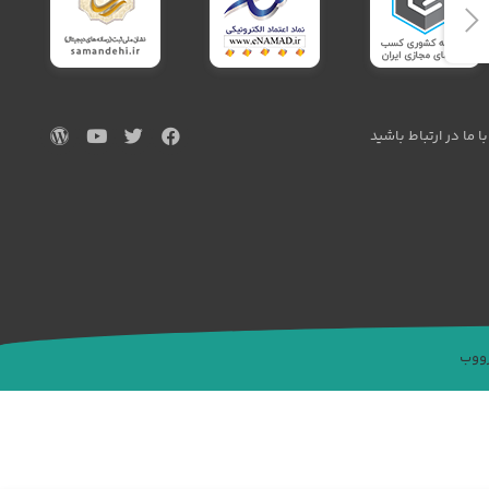
با ما در ارتباط باشید
رووب