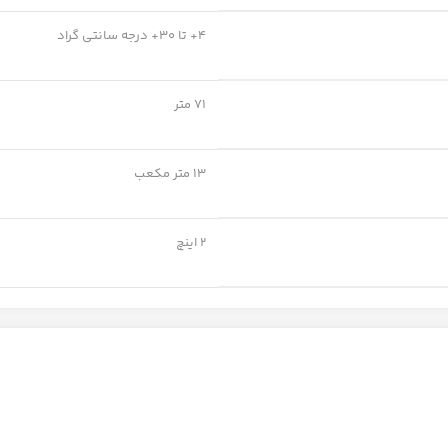
4+ تا 30+ درجه سانتی گراد
71 متر
13 متر مکعب
2 اینچ