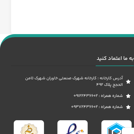
مدل 1/3 اسب 1500 دور
مدل 1/4 اسب 0
به ما اعتماد کنید
آدرس کارخانه : کارخانه شهرک صنعتی خاوران شهرک ثامن
الحجج پلاک 492
شماره همراه : 09122436602
شماره همراه : 09372436602