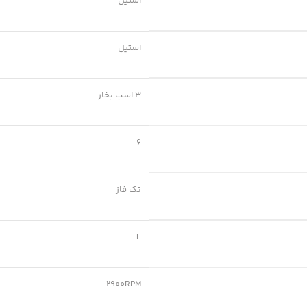
استیل
استیل
3 اسب بخار
6
تک فاز
F
2900RPM