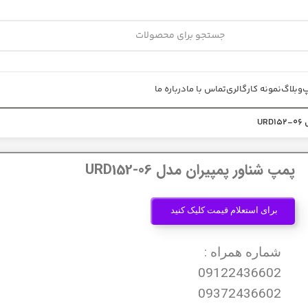
پ
وبلاگ
نمونه کار
گالری
تماس با ما
درباره ما
U
پمپ شناور پمپیران مدل URD152-06
برای استعلام قیمت کلیک کنید
شماره همراه :
09122436602
09372436602