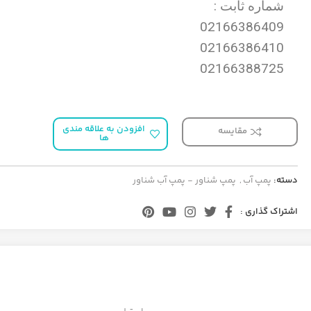
شماره ثابت :
02166386409
02166386410
02166388725
افزودن به علاقه مندی
مقایسه
ها
دسته:
پمپ آب
,
پمپ شناور - پمپ آب شناور
اشتراک گذاری :